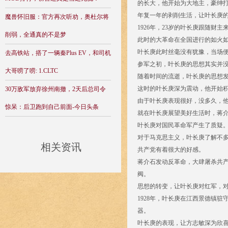
的长大，他开始为大地主，豪绅
年复一年的剥削生活，让叶长庚
魔兽怀旧服：官方再次听劝，奥杜尔将
1926年，23岁的叶长庚跟随
削弱，全通真的不是梦
此时的大革命在全国进行的如火如
叶长庚此时丝毫没有犹豫，当场
去高铁站，搭了一辆秦Plus EV，和司机
参军之初，叶长庚的思想其实并
大哥唠了唠: 1.CLTC
随着时间的流逝，叶长庚的思想
这时的叶长庚深为震动，他开始
30万敌军放弃徐州南撤，2天后总司令
由于叶长庚表现很好，没多久，
惊呆：后卫跑到自己前面-今日头条
就在叶长庚展望美好生活时，蒋介
叶长庚对国民革命军产生了质疑
对于马克思主义，叶长庚了解不
相关资讯
共产党有着很大的好感。
蒋介石发动反革命，大肆屠杀共
阀。
思想的转变，让叶长庚对红军，
1928年，叶长庚在江西景德镇
器。
叶长庚的表现，让方志敏深为欣