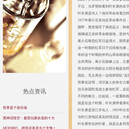
不过，当罗荣桓看到叶长庚的名
叶长庚是何人？他对革命有着怎
1927年蒋介石发动反革命事件
随即，我党领导了南昌起义，秋
相继成立农村革命根据地，坚持
蒋介石唯恐红军日益强大，因而多
这一时期的红军日子过得相当难
幸好这个时期的井冈山革命根据地
众所周知，蒋介石能够上位，主
而当时的中国群众大部分都是农
因此，毛主席在一边指挥部队“反
而事实证明，消灭敌人的有生力
但凡有国民党战士参加红军，必定
热点资讯
不同的银元，比如说，一挺重机枪奖
就是在这个时期，叶长庚带着厚
世界是个游乐场
叶长庚是浙江开化人，1903年
当时江浙地区真实的情况是，大
黑神话悟空：最受玩家欢迎的十大
叶长庚所在的叶家，就是众多穷苦
MOD排行，榜首还真是当之无愧！