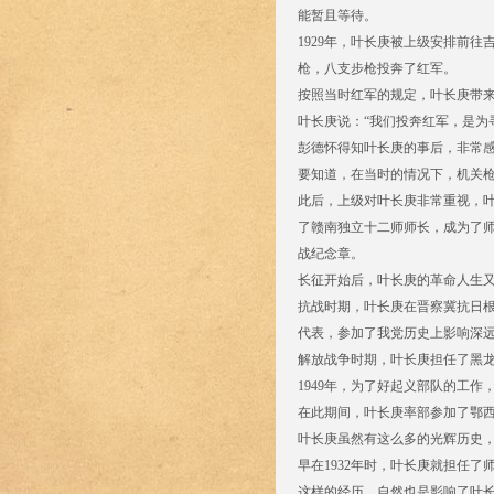
能暂且等待。
1929年，叶长庚被上级安排前
枪，八支步枪投奔了红军。
按照当时红军的规定，叶长庚带
叶长庚说：“我们投奔红军，是为
彭德怀得知叶长庚的事后，非常
要知道，在当时的情况下，机关
此后，上级对叶长庚非常重视，叶
了赣南独立十二师师长，成为了
战纪念章。
长征开始后，叶长庚的革命人生
抗战时期，叶长庚在晋察冀抗日根
代表，参加了我党历史上影响深
解放战争时期，叶长庚担任了黑
1949年，为了好起义部队的工
在此期间，叶长庚率部参加了鄂
叶长庚虽然有这么多的光辉历史
早在1932年时，叶长庚就担任了
这样的经历，自然也是影响了叶