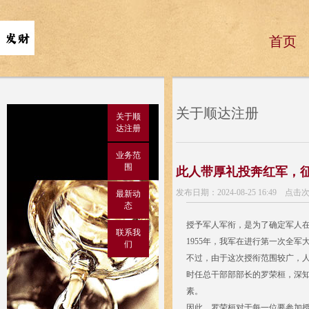
首页
关于顺达注册
关于顺
达注册
业务范
围
此人带厚礼投奔红军，征
发布日期：2024-08-25 16:49 点击
最新动
态
授予军人军衔，是为了确定军人
联系我
1955年，我军在进行第一次全
们
不过，由于这次授衔范围较广，
时任总干部部部长的罗荣桓，深
素。
因此，罗荣桓对于每一位要参加