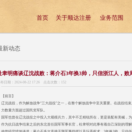
首页
关于顺达注册
业务范围
最新动态
杜聿明痛谈辽沈战败：蒋介石3年换3帅，只信浙江人，败
布日期：2024-08-22 17:26 点击次数：152
【前言】
辽沈战役，作为解放战争“三大战役”之一，在整个解放战争中至关重要。在战役结
力数量方面超过国民党军队。
国军也曾在辽沈战役之中投入大规模兵力，其中不乏精锐所在，更是装配有美械，为
作为抗日战争结束之后的东北首任国军军事长官，杜聿明对此事有着自己深刻的理解
他曾经悲愤地谈道：蒋介石多次直接干预军事指挥以及玩弄权术，3年换3帅，只信