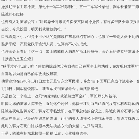
撤换辽宁省主席徐箴、第七十一军军长陈明仁、五十二军军长梁恺、副军长兼第二师
陈诚的心腹接
也曾有人对陈诚说过：“听说总长将东北各保安支队司令撤换，有许多部队会叛变投向
去投，今天投匪，明天我就缴他的枪。”
口气真是不小，但是不可否认的是陈诚在东北既抱有雄心，也做了一些别人做不到的
整肃军纪，严惩党政军贪污人员，也算有不小的成效。
也许蒋介石看到了这一点，加上陈诚得天独厚的浙江籍身份，蒋介石始终觉得陈诚还
【接盘的是卫立煌】
“秋季攻势”以后，吃了败仗的陈诚仍没有自省自己在军事上的幼稚，在发现解放军的
自喜地以为是自己的军改成效显著。
他嚣张地在1948年1月1日发表元旦告东北军民书，侈言“目下国军已完成作战准备
1月6日，国军精锐部队—新五军接到陈诚命令，向沈阳挺进。
只是仅仅一个晚上，这只“蒋家精锐”就被解放军全歼，军长师长均被俘。
听闻此讯的陈诚大惊失色，直到这个时候，他似乎才明白自己真的没有和林彪对弈的
陈诚连夜电告蒋介石，蒋介石亲临沈阳。在军事总结的会议上，陈诚向蒋介石承认“自
然后在事后，已经萌生退意的陈诚，让他的夫人谭祥私下去找宋美龄，想通过枕边风
此时的蒋介石明白陈诚根本无法挑起东北的大梁，也只能同意。
于是，陈诚在把东北搞得一团糟以后，安然抽身离去。