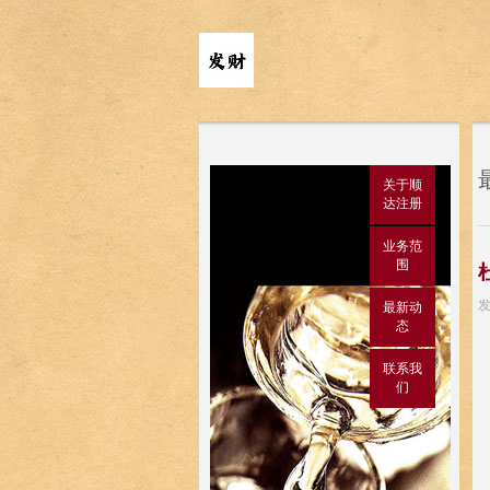
关于顺
达注册
业务范
围
发
最新动
态
联系我
们