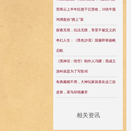
营商云上半年狂揽千亿营收，10倍牛股
鸿博股份“蹭上”英
探索无垠，玩法无限，享受不被定义的
奇幻人生：《黑色沙漠》国服即将扬帆
启航
《黑神话：悟空》制作人冯骥：我成立
游科就是为了写歌词
有典藏都不用，大神玩家就喜欢这三款
皮肤，菜鸟却很嫌弃
相关资讯