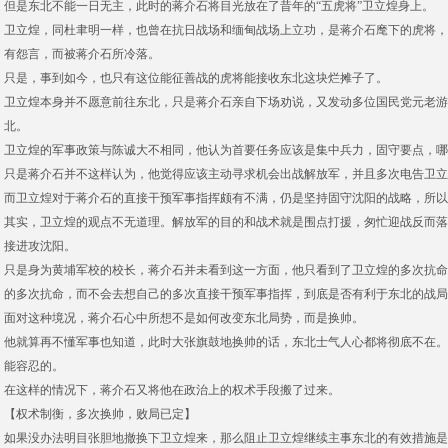
但是东北不能一日无主，此时的蒋介石将目光放在了昔年的“五虎将”卫立煌身上。
卫立煌，同杜聿明一样，也曾在抗日战场和缅甸战场上立功，是蒋介石麾下的虎将，
有怨言，而被蒋介石所冷落。
只是，事到如今，也只有这位能征善战的虎将能接收东北这块烂摊子了。
卫立煌本身并不愿意前往东北，只是蒋介石亲自下场劝说，又发动多位国民党元老游
北。
卫立煌的军事政策与陈诚大不相同，他认为首要任务应该是集中兵力，固守要点，哪
只是蒋介石并不这样认为，他觉得应该主动寻求机会出战解放军，并且多次电告卫立
而卫立煌对于蒋介石的直接干预军事指挥颇有不满，仍是坚持固守沈阳的战略，所以
其实，卫立煌的观点不无道理。解放军的目的和战术就是围点打援，匆忙迎战反而落
接进攻沈阳。
只是身为黄埔军校的校长，蒋介石并未看到这一方面，他只看到了卫立煌的多次抗命
的多次抗命，而不会去想自己的多次直接干预军事指挥，到底是否有利于东北的战局
面对这种境况，蒋介石心中所想不是如何改变东北局势，而是换帅。
他就算再不懂军事也知道，此时大张旗鼓地换帅的话，东北士气人心都将彻底不在。
能容忍的。
在这样的情况下，蒋介石又将他在政治上的权术手段搬了过来。
【权术制衡，多次换帅，败局已定】
如果没办法明目张胆地撤换下卫立煌来，那么阻止卫立煌继续主事东北的有效措施是