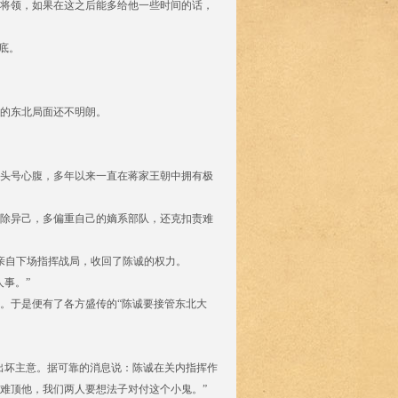
将领，如果在这之后能多给他一些时间的话，
底。
时的东北局面还不明朗。
头号心腹，多年以来一直在蒋家王朝中拥有极
除异己，多偏重自己的嫡系部队，还克扣责难
亲自下场指挥战局，收回了陈诚的权力。
事。”
。于是便有了各方盛传的“陈诚要接管东北大
出坏主意。据可靠的消息说：陈诚在关内指挥作
难顶他，我们两人要想法子对付这个小鬼。”