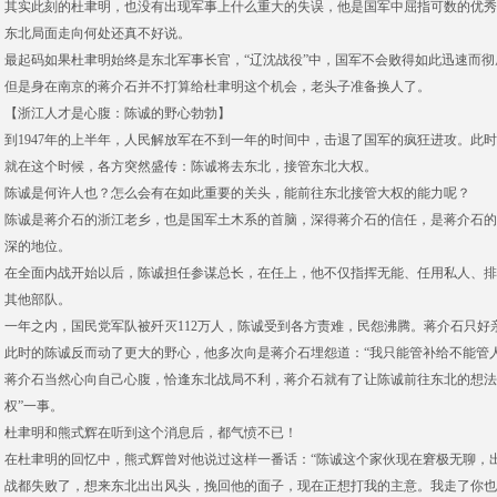
其实此刻的杜聿明，也没有出现军事上什么重大的失误，他是国军中屈指可数的优秀
东北局面走向何处还真不好说。
最起码如果杜聿明始终是东北军事长官，“辽沈战役”中，国军不会败得如此迅速而彻
但是身在南京的蒋介石并不打算给杜聿明这个机会，老头子准备换人了。
【浙江人才是心腹：陈诚的野心勃勃】
到1947年的上半年，人民解放军在不到一年的时间中，击退了国军的疯狂进攻。此
就在这个时候，各方突然盛传：陈诚将去东北，接管东北大权。
陈诚是何许人也？怎么会有在如此重要的关头，能前往东北接管大权的能力呢？
陈诚是蒋介石的浙江老乡，也是国军土木系的首脑，深得蒋介石的信任，是蒋介石的
深的地位。
在全面内战开始以后，陈诚担任参谋总长，在任上，他不仅指挥无能、任用私人、排
其他部队。
一年之内，国民党军队被歼灭112万人，陈诚受到各方责难，民怨沸腾。蒋介石只好
此时的陈诚反而动了更大的野心，他多次向是蒋介石埋怨道：“我只能管补给不能管人
蒋介石当然心向自己心腹，恰逢东北战局不利，蒋介石就有了让陈诚前往东北的想法
权”一事。
杜聿明和熊式辉在听到这个消息后，都气愤不已！
在杜聿明的回忆中，熊式辉曾对他说过这样一番话：“陈诚这个家伙现在窘极无聊，
战都失败了，想来东北出出风头，挽回他的面子，现在正想打我的主意。我走了你也