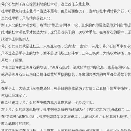
蒋介石想到了身在徐州剿总的杜聿明，这位首任东北主帅。
杜聿明愿意前往东北吗？当然不愿意。但是前面也说了，当时的杜聿明对蒋介石，可
态的杜聿明，只能抽身前往东北。
到了东北的杜聿明发现，所谓的“剿总”副司令一职，更多的作用居然是用来制衡“剿总
此时的杜聿明似乎才恍然大悟，这只是老头子的一次权术手段。在蒋介石的眼中，原
政治场上制衡别人。
蒋介石的目的就是让杜卫二人相互制衡，没办法“一言堂”，从此，蒋介石的军事命令
只不过这是军事上的战争，而不是政治场上的斗争，三年三换帅，大搞权术制衡，多
局埋下了因果。
李宗仁曾评价过蒋介石的权谋：“蒋介石统兵、治政的本领均极低能，但是使用权谋
或许是蒋介石自认为自己担任过黄埔军校的校长，多位国共两党的将军都曾受教于黄
流。
在军事上，大搞政治制衡也还好，可是目的竟然是为了方便自己直接干预军事指挥，
候就已经注定了。
白崇禧说过，蒋介石的军事能力充其量也就是一个步兵排长。
对于蒋介石的越级乱指挥，杜聿明在之后的“徐蚌战场”（我们称之为“淮海战役”）
在“功德林”战犯管理所，杜聿明曾经复盘之后说过，正是因为蒋介石的越级乱指挥
蚌会战最终的结局。
其实擅长权谋在政治场上无可厚非，只是将这种伎俩运用到军事上，更何况还是服务