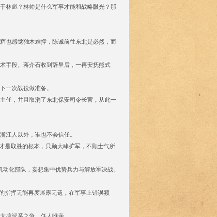
于林彪？林帅是什么军事才能和战略眼光？那
辉也感觉独木难撑，陈诚前往东北是必然，而
术手段。蒋介石收到辞呈后，一再安抚熊式
下一次战役做准备。
主任，并且取消了东北保安司令长官，从此一
浙江人以外，谁也不会信任。
力才是取胜的根本，只顾大肆扩军，不顾士气所
机动化部队，妄想集中优势兵力与解放军决战。
陈诚的指挥无能再度展露无遗，在军事上错误频
大搞派系之争，任人唯亲。