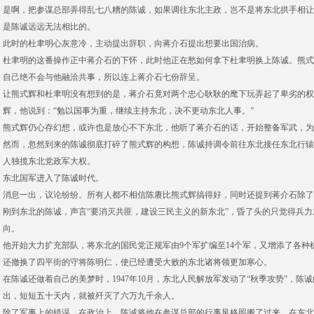
是啊，把参谋总部弄得乱七八糟的陈诚，如果调往东北主政，岂不是将东北拱手相让
是陈诚远远无法相比的。
此时的杜聿明心灰意冷，主动提出辞职，向蒋介石提出想要出国治病。
杜聿明的这番操作正中蒋介石的下怀，此时他正在愁如何拿下杜聿明换上陈诚。熊式
自己绝不会与他融洽共事，所以连上蒋介石七份辞呈。
让熊式辉和杜聿明没有想到的是，蒋介石竟对两个忠心耿耿的麾下玩弄起了卑劣的权
辉，他说到：“勉以国事为重，继续主持东北，决不更动东北人事。”
熊式辉仍心存幻想，或许也是放心不下东北，他听了蒋介石的话，开始整备军武，为
然而，忽然到来的陈诚彻底打碎了熊式辉的构想，陈诚持调令前往东北接任东北行辕
人独揽东北党政军大权。
东北国军进入了陈诚时代。
消息一出，议论纷纷。所有人都不相信陈赓比熊式辉搞得好，同时还提到蒋介石除了
刚到东北的陈诚，声言“要消灭共匪，建设三民主义的新东北”，昏了头的只觉得兵
向。
他开始大力扩充部队，将东北的国民党正规军由9个军扩编至14个军，又增添了各种
还撤换了四平街的守将陈明仁，使已经遭受大败的东北诸将领更加寒心。
在陈诚还做着自己的美梦时，1947年10月，东北人民解放军发动了“秋季攻势”，
出，短短五十天内，就被歼灭了六万九千余人。
除了军事上的错误，在政治上，陈诚将他在参谋总部的行事风格照搬了过来，在东北