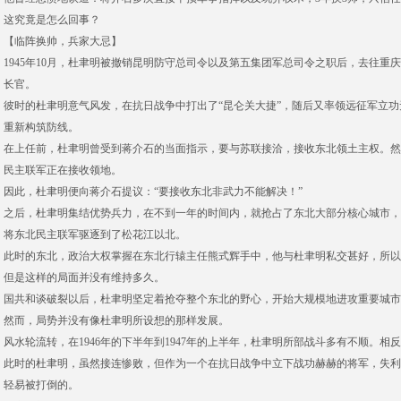
这究竟是怎么回事？
【临阵换帅，兵家大忌】
1945年10月，杜聿明被撤销昆明防守总司令以及第五集团军总司令之职后，去往
长官。
彼时的杜聿明意气风发，在抗日战争中打出了“昆仑关大捷”，随后又率领远征军立
重新构筑防线。
在上任前，杜聿明曾受到蒋介石的当面指示，要与苏联接洽，接收东北领土主权。然
民主联军正在接收领地。
因此，杜聿明便向蒋介石提议：“要接收东北非武力不能解决！”
之后，杜聿明集结优势兵力，在不到一年的时间内，就抢占了东北大部分核心城市，
将东北民主联军驱逐到了松花江以北。
此时的东北，政治大权掌握在东北行辕主任熊式辉手中，他与杜聿明私交甚好，所以
但是这样的局面并没有维持多久。
国共和谈破裂以后，杜聿明坚定着抢夺整个东北的野心，开始大规模地进攻重要城市
然而，局势并没有像杜聿明所设想的那样发展。
风水轮流转，在1946年的下半年到1947年的上半年，杜聿明所部战斗多有不顺。相
此时的杜聿明，虽然接连惨败，但作为一个在抗日战争中立下战功赫赫的将军，失利
轻易被打倒的。